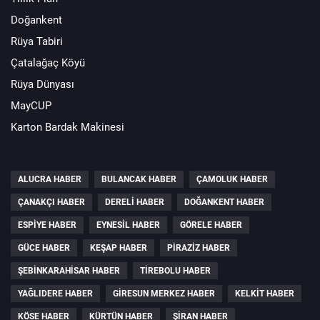
Doğankent
Rüya Tabiri
Çatalağaç Köyü
Rüya Dünyası
MayCUP
Karton Bardak Makinesi
ALUCRA HABER
BULANCAK HABER
ÇAMOLUK HABER
ÇANAKÇI HABER
DERELI HABER
DOĞANKENT HABER
ESPIYE HABER
EYNESIL HABER
GÖRELE HABER
GÜCE HABER
KEŞAP HABER
PIRAZIZ HABER
ŞEBINKARAHISAR HABER
TIREBOLU HABER
YAĞLIDERE HABER
GIRESUN MERKEZ HABER
KELKIT HABER
KÖSE HABER
KÜRTÜN HABER
ŞIRAN HABER