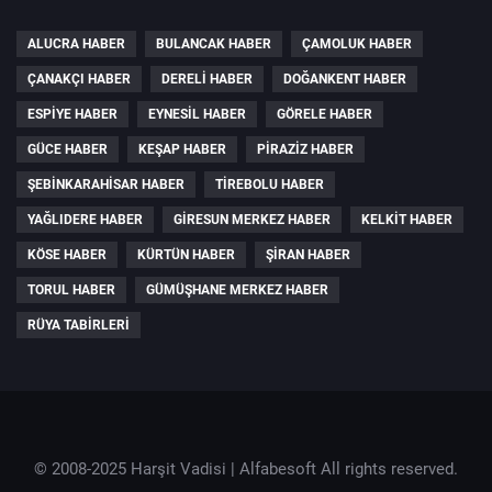
ALUCRA HABER
BULANCAK HABER
ÇAMOLUK HABER
ÇANAKÇI HABER
DERELI HABER
DOĞANKENT HABER
ESPIYE HABER
EYNESIL HABER
GÖRELE HABER
GÜCE HABER
KEŞAP HABER
PIRAZIZ HABER
ŞEBINKARAHISAR HABER
TIREBOLU HABER
YAĞLIDERE HABER
GIRESUN MERKEZ HABER
KELKIT HABER
KÖSE HABER
KÜRTÜN HABER
ŞIRAN HABER
TORUL HABER
GÜMÜŞHANE MERKEZ HABER
RÜYA TABIRLERI
© 2008-2025 Harşit Vadisi |
Alfabesoft
All rights reserved.