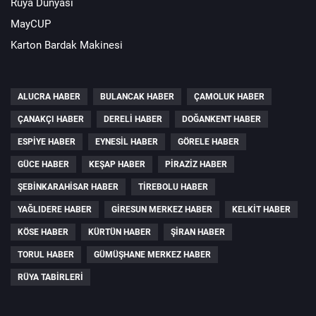
Rüya Dünyası
MayCUP
Karton Bardak Makinesi
ALUCRA HABER
BULANCAK HABER
ÇAMOLUK HABER
ÇANAKÇI HABER
DERELI HABER
DOĞANKENT HABER
ESPIYE HABER
EYNESIL HABER
GÖRELE HABER
GÜCE HABER
KEŞAP HABER
PIRAZIZ HABER
ŞEBINKARAHISAR HABER
TIREBOLU HABER
YAĞLIDERE HABER
GIRESUN MERKEZ HABER
KELKIT HABER
KÖSE HABER
KÜRTÜN HABER
ŞIRAN HABER
TORUL HABER
GÜMÜŞHANE MERKEZ HABER
RÜYA TABIRLERI