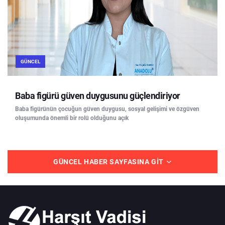
GÜNCEL
Baba figürü güven duygusunu güçlendiriyor
Baba figürünün çocuğun güven duygusu, sosyal gelişimi ve özgüven
oluşumunda önemli bir rolü olduğunu açık
GÜNCEL HABER SAYFASINA GIT