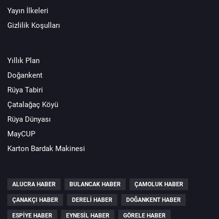
Yayın İlkeleri
Gizlilik Koşulları
Yıllık Plan
Doğankent
Rüya Tabiri
Çatalağaç Köyü
Rüya Dünyası
MayCUP
Karton Bardak Makinesi
ALUCRA HABER
BULANCAK HABER
ÇAMOLUK HABER
ÇANAKÇI HABER
DERELI HABER
DOĞANKENT HABER
ESPIYE HABER
EYNESIL HABER
GÖRELE HABER