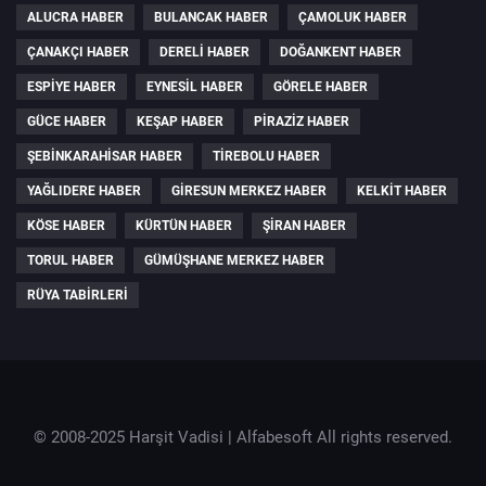
ALUCRA HABER
BULANCAK HABER
ÇAMOLUK HABER
ÇANAKÇI HABER
DERELI HABER
DOĞANKENT HABER
ESPIYE HABER
EYNESIL HABER
GÖRELE HABER
GÜCE HABER
KEŞAP HABER
PIRAZIZ HABER
ŞEBINKARAHISAR HABER
TIREBOLU HABER
YAĞLIDERE HABER
GIRESUN MERKEZ HABER
KELKIT HABER
KÖSE HABER
KÜRTÜN HABER
ŞIRAN HABER
TORUL HABER
GÜMÜŞHANE MERKEZ HABER
RÜYA TABIRLERI
© 2008-2025 Harşit Vadisi |
Alfabesoft
All rights reserved.