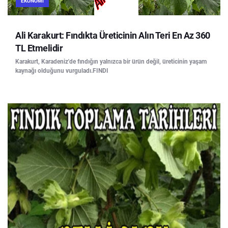
EKONOMI
Ali Karakurt: Fındıkta Üreticinin Alın Teri En Az 360
TL Etmelidir
Karakurt, Karadeniz'de fındığın yalnızca bir ürün değil, üreticinin yaşam
kaynağı olduğunu vurguladı.FINDI