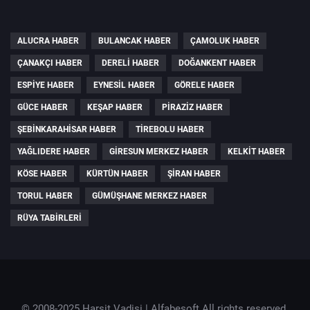
ALUCRA HABER
BULANCAK HABER
ÇAMOLUK HABER
ÇANAKÇI HABER
DERELI HABER
DOĞANKENT HABER
ESPIYE HABER
EYNESIL HABER
GÖRELE HABER
GÜCE HABER
KEŞAP HABER
PIRAZIZ HABER
ŞEBINKARAHISAR HABER
TIREBOLU HABER
YAĞLIDERE HABER
GIRESUN MERKEZ HABER
KELKIT HABER
KÖSE HABER
KÜRTÜN HABER
ŞIRAN HABER
TORUL HABER
GÜMÜŞHANE MERKEZ HABER
RÜYA TABIRLERI
© 2008-2025 Harşit Vadisi |
Alfabesoft
All rights reserved.