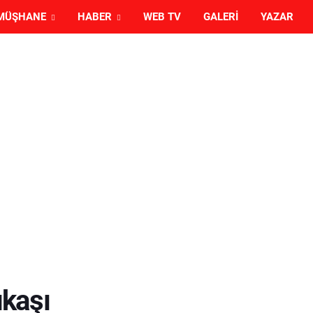
MÜŞHANE
HABER
WEB TV
GALERI
YAZAR
kaşı