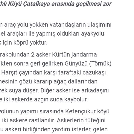
hlı Köyü Çatalkaya arasında geçilmesi zor
an araç yolu yokken vatandaşların ulaşımını
el araçları ile yapmış oldukları ayakyolu
için köprü yoktur.
arakolundan 2 asker Kürtün jandarma
ükten sonra geri gelirken Günyüzü (Törnük)
Harşıt çayından karşı taraftaki cazukaşı
nesinin gözü kararıp ağaç dallarından
ek suya düşer. Diğer asker ise arkadaşını
e iki askerde azgın suda kaybolur.
yolunun yapımı sırasında Ketençukur köyü
iki askere rastlanılır. Askerlerin tüfeğini
askeri birliğinden yardım isterler, gelen