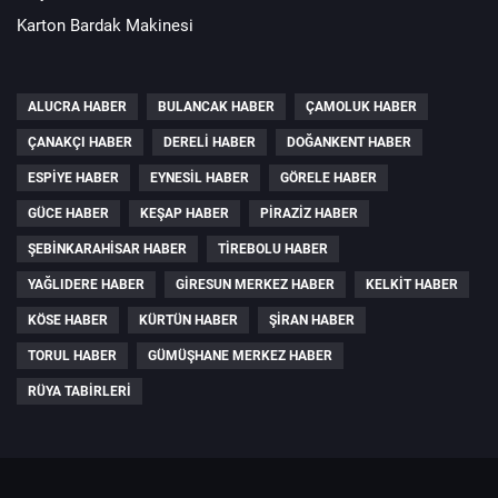
Karton Bardak Makinesi
ALUCRA HABER
BULANCAK HABER
ÇAMOLUK HABER
ÇANAKÇI HABER
DERELI HABER
DOĞANKENT HABER
ESPIYE HABER
EYNESIL HABER
GÖRELE HABER
GÜCE HABER
KEŞAP HABER
PIRAZIZ HABER
ŞEBINKARAHISAR HABER
TIREBOLU HABER
YAĞLIDERE HABER
GIRESUN MERKEZ HABER
KELKIT HABER
KÖSE HABER
KÜRTÜN HABER
ŞIRAN HABER
TORUL HABER
GÜMÜŞHANE MERKEZ HABER
RÜYA TABIRLERI