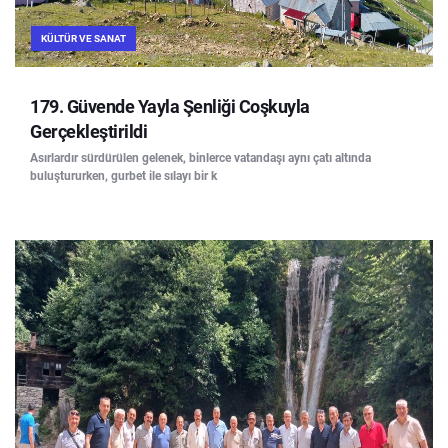
KÜLTÜR VE SANAT
179. Güvende Yayla Şenliği Coşkuyla
Gerçekleştirildi
Asırlardır sürdürülen gelenek, binlerce vatandaşı aynı çatı altında
buluştururken, gurbet ile sılayı bir k