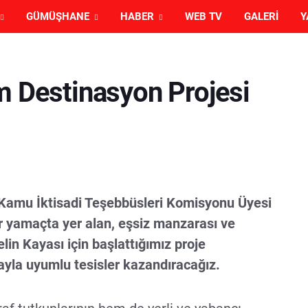
GÜMÜŞHANE
HABER
WEB TV
GALERI
Y
m Destinasyon Projesi
 Kamu İktisadi Teşebbüsleri Komisyonu Üyesi
r yamaçta yer alan, eşsiz manzarası ve
elin Kayası için başlattığımız proje
la uyumlu tesisler kazandıracağız.