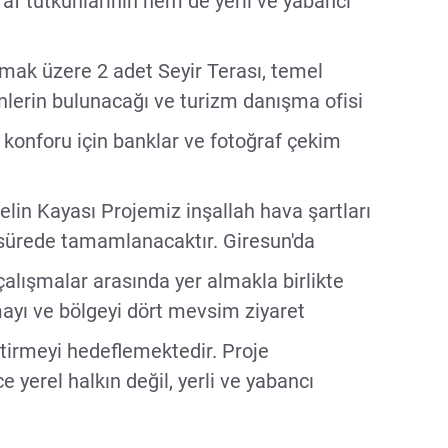
f tutkunlarının hem de yerli ve yabancı
lmak üzere 2 adet Seyir Terası, temel
ünlerin bulunacağı ve turizm danışma ofisi
 konforu için banklar ve fotoğraf çekim
lin Kayası Projemiz inşallah hava şartları
 sürede tamamlanacaktır. Giresun'da
alışmalar arasında yer almakla birlikte
mayı ve bölgeyi dört mevsim ziyaret
etirmeyi hedeflemektedir. Proje
yerel halkın değil, yerli ve yabancı