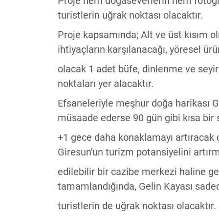
Proje hem doğaseverlerin hem fotoğra
turistlerin uğrak noktası olacaktır.
Proje kapsamında; Alt ve üst kısım o
ihtiyaçların karşılanacağı, yöresel ür
olacak 1 adet büfe, dinlenme ve seyir
noktaları yer alacaktır.
Efsaneleriyle meşhur doğa harikası Ge
müsaade ederse 90 gün gibi kısa bir
+1 gece daha konaklamayı artıracak ç
Giresun'un turizm potansiyelini artır
edilebilir bir cazibe merkezi haline g
tamamlandığında, Gelin Kayası sadece 
turistlerin de uğrak noktası olacaktır.