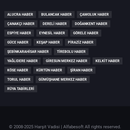
ALUCRA HABER
BULANCAK HABER
ÇAMOLUK HABER
ÇANAKÇI HABER
DERELI HABER
DOĞANKENT HABER
ESPIYE HABER
EYNESIL HABER
GÖRELE HABER
GÜCE HABER
KEŞAP HABER
PIRAZIZ HABER
ŞEBINKARAHISAR HABER
TIREBOLU HABER
YAĞLIDERE HABER
GIRESUN MERKEZ HABER
KELKIT HABER
KÖSE HABER
KÜRTÜN HABER
ŞIRAN HABER
TORUL HABER
GÜMÜŞHANE MERKEZ HABER
RÜYA TABIRLERI
© 2008-2025 Harşit Vadisi |
Alfabesoft
All rights reserved.