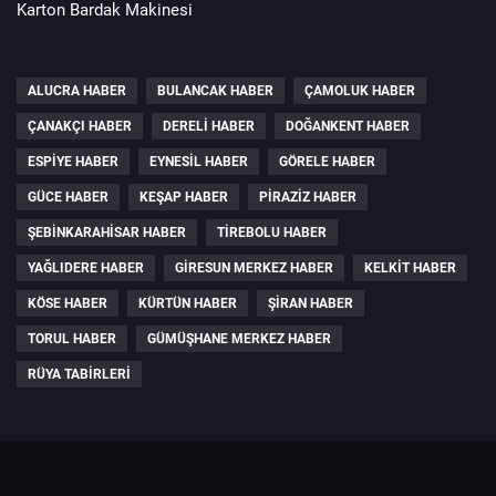
Karton Bardak Makinesi
ALUCRA HABER
BULANCAK HABER
ÇAMOLUK HABER
ÇANAKÇI HABER
DERELI HABER
DOĞANKENT HABER
ESPIYE HABER
EYNESIL HABER
GÖRELE HABER
GÜCE HABER
KEŞAP HABER
PIRAZIZ HABER
ŞEBINKARAHISAR HABER
TIREBOLU HABER
YAĞLIDERE HABER
GIRESUN MERKEZ HABER
KELKIT HABER
KÖSE HABER
KÜRTÜN HABER
ŞIRAN HABER
TORUL HABER
GÜMÜŞHANE MERKEZ HABER
RÜYA TABIRLERI