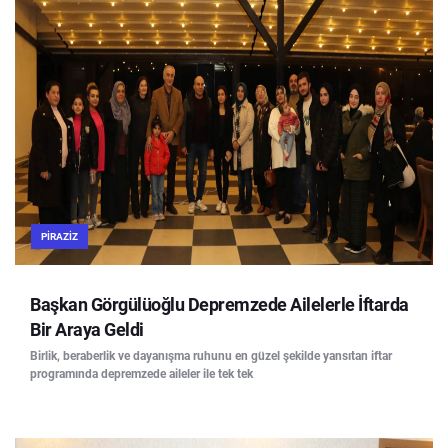
PIRAZIZ
Başkan Görgülüoğlu Depremzede Ailelerle İftarda
Bir Araya Geldi
Birlik, beraberlik ve dayanışma ruhunu en güzel şekilde yansıtan iftar
programında depremzede aileler ile tek tek