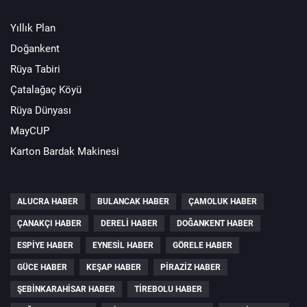
Yıllık Plan
Doğankent
Rüya Tabiri
Çatalağaç Köyü
Rüya Dünyası
MayCUP
Karton Bardak Makinesi
ALUCRA HABER
BULANCAK HABER
ÇAMOLUK HABER
ÇANAKÇI HABER
DERELI HABER
DOĞANKENT HABER
ESPIYE HABER
EYNESIL HABER
GÖRELE HABER
GÜCE HABER
KEŞAP HABER
PIRAZIZ HABER
ŞEBINKARAHISAR HABER
TIREBOLU HABER