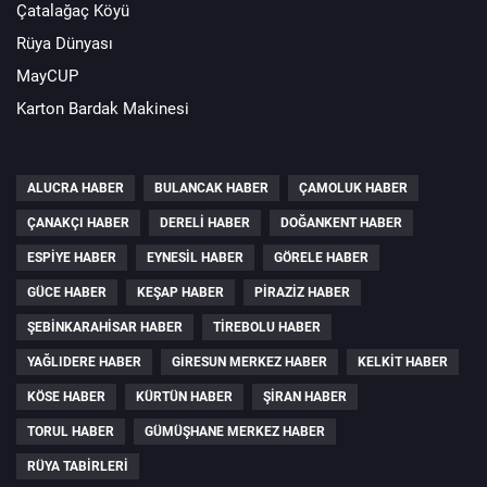
Çatalağaç Köyü
Rüya Dünyası
MayCUP
Karton Bardak Makinesi
ALUCRA HABER
BULANCAK HABER
ÇAMOLUK HABER
ÇANAKÇI HABER
DERELI HABER
DOĞANKENT HABER
ESPIYE HABER
EYNESIL HABER
GÖRELE HABER
GÜCE HABER
KEŞAP HABER
PIRAZIZ HABER
ŞEBINKARAHISAR HABER
TIREBOLU HABER
YAĞLIDERE HABER
GIRESUN MERKEZ HABER
KELKIT HABER
KÖSE HABER
KÜRTÜN HABER
ŞIRAN HABER
TORUL HABER
GÜMÜŞHANE MERKEZ HABER
RÜYA TABIRLERI