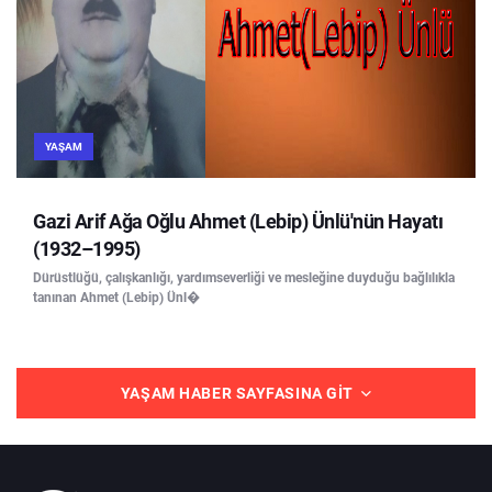
YAŞAM
Gazi Arif Ağa Oğlu Ahmet (Lebip) Ünlü'nün Hayatı
(1932–1995)
Dürüstlüğü, çalışkanlığı, yardımseverliği ve mesleğine duyduğu bağlılıkla
tanınan Ahmet (Lebip) Ünl�
YAŞAM HABER SAYFASINA GIT