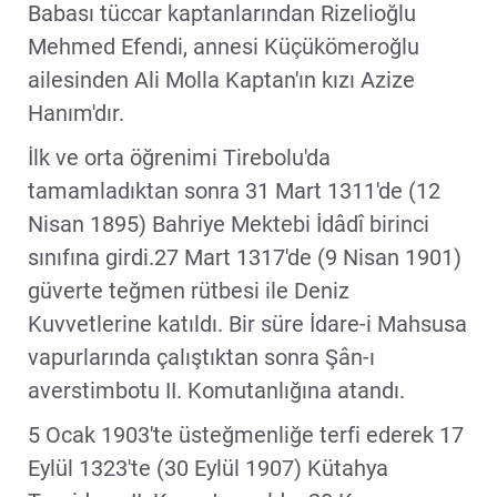
Babası tüccar kaptanlarından Rizelioğlu
Mehmed Efendi, annesi Küçükömeroğlu
ailesinden Ali Molla Kaptan'ın kızı Azize
Hanım'dır.
İlk ve orta öğrenimi Tirebolu'da
tamamladıktan sonra 31 Mart 1311'de (12
Nisan 1895) Bahriye Mektebi İdâdî birinci
sınıfına girdi.27 Mart 1317'de (9 Nisan 1901)
güverte teğmen rütbesi ile Deniz
Kuvvetlerine katıldı. Bir süre İdare-i Mahsusa
vapurlarında çalıştıktan sonra Şân-ı
averstimbotu II. Komutanlığına atandı.
5 Ocak 1903'te üsteğmenliğe terfi ederek 17
Eylül 1323'te (30 Eylül 1907) Kütahya