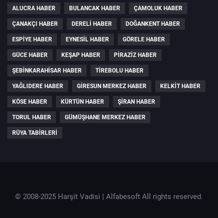
ALUCRA HABER
BULANCAK HABER
ÇAMOLUK HABER
ÇANAKÇI HABER
DERELI HABER
DOĞANKENT HABER
ESPIYE HABER
EYNESIL HABER
GÖRELE HABER
GÜCE HABER
KEŞAP HABER
PIRAZIZ HABER
ŞEBINKARAHISAR HABER
TIREBOLU HABER
YAĞLIDERE HABER
GIRESUN MERKEZ HABER
KELKIT HABER
KÖSE HABER
KÜRTÜN HABER
ŞIRAN HABER
TORUL HABER
GÜMÜŞHANE MERKEZ HABER
RÜYA TABIRLERI
© 2008-2025 Harşit Vadisi |
Alfabesoft
All rights reserved.