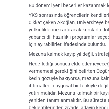
Bu dönemi yeni beceriler kazanmak iç
YKS sonrasında öğrencilerin kendile
dikkat çeken Akoğlan, Üniversiteye b
yetkinliklerinizi artıracak kurslarla d
yabancı dil hazırlıklı programlar seçe
için ayırabilirler. ifadesinde bulundu.
Mezuna kalmak kayıp yıl değil, strateji
Hedeflediği sonucu elde edemeyeceği
vermemesi gerektiğini belirten Özgü
kesin gözüyle bakıyorsa, mezuna kalm
ihtimalleri, duygusal bir tepkiyle de
yatırılmalıdır. Mezuna kalmak bir kayıp 
yeniden tanımlanmalıdır. Bu süreçte en
beklentilerinden ziyade, adayın kendi