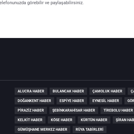
lefonunuzda görebilir ve paylaşabilirsiniz.
ALUCRA HABER
BULANCAK HABER
ÇAMOLUK HABER
Ç
DOĞANKENT HABER
ESPIYE HABER
EYNESIL HABER
GÖR
PIRAZIZ HABER
ŞEBINKARAHISAR HABER
TIREBOLU HABER
KELKIT HABER
KÖSE HABER
KÜRTÜN HABER
ŞIRAN HA
GÜMÜŞHANE MERKEZ HABER
RÜYA TABIRLERI