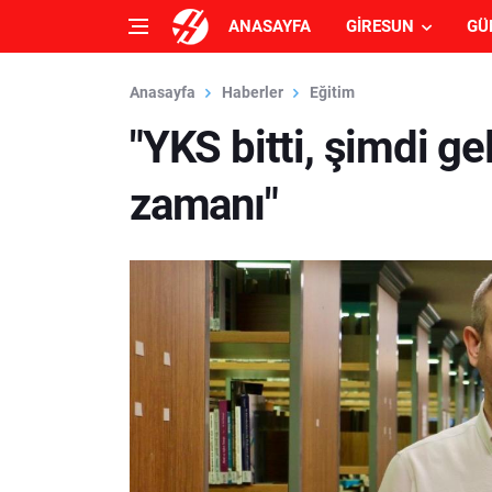
ANASAYFA
GIRESUN
GÜ
Anasayfa
Haberler
Eğitim
"YKS bitti, şimdi g
zamanı"