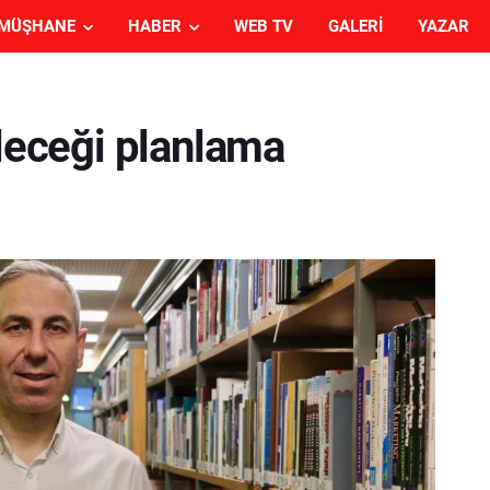
MÜŞHANE
HABER
WEB TV
GALERI
YAZAR
eleceği planlama