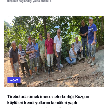
ulaşımın sağlandığı yolda önemli b
YAŞAM
Tirebolu'da örnek imece seferberliği, Kuzgun
köylüleri kendi yollarını kendileri yaptı