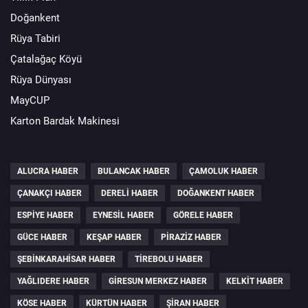
Doğankent
Rüya Tabiri
Çatalağaç Köyü
Rüya Dünyası
MayCUP
Karton Bardak Makinesi
ALUCRA HABER
BULANCAK HABER
ÇAMOLUK HABER
ÇANAKÇI HABER
DERELI HABER
DOĞANKENT HABER
ESPIYE HABER
EYNESIL HABER
GÖRELE HABER
GÜCE HABER
KEŞAP HABER
PIRAZIZ HABER
ŞEBINKARAHISAR HABER
TIREBOLU HABER
YAĞLIDERE HABER
GIRESUN MERKEZ HABER
KELKIT HABER
KÖSE HABER
KÜRTÜN HABER
ŞIRAN HABER