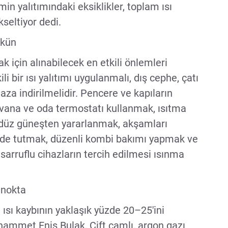
min yalıtımındaki eksiklikler, toplam ısı
kseltiyor dedi.
mkün
k için alınabilecek en etkili önlemleri
li bir ısı yalıtımı uygulanmalı, dış cephe, çatı
 aza indirilmelidir. Pencere ve kapıların
k vana ve oda termostatı kullanmak, ısıtma
ündüz güneşten yararlanmak, akşamları
ride tutmak, düzenli kombi bakımı yapmak ve
sarruflu cihazların tercih edilmesi ısınma
k nokta
ısı kaybının yaklaşık yüzde 20–25'ini
hammet Enis Bulak, Çift camlı, argon gazı