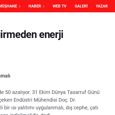
MÜŞHANE
HABER
WEB TV
GALERI
YAZAR
irmeden enerji
nmalı
zde 50 azalıyor. 31 Ekim Dünya Tasarruf Günü
t çeken Endüstri Mühendisi Doç. Dr.
bir ısı yalıtımı uygulanmalı, dış cephe, çatı