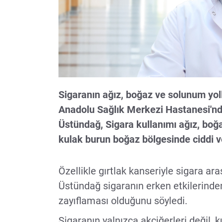
Sigaranın ağız, boğaz ve solunum yoll
Anadolu Sağlık Merkezi Hastanesi'n
Üstündağ, Sigara kullanımı ağız, boğa
kulak burun boğaz bölgesinde ciddi ve 
Özellikle gırtlak kanseriyle sigara aras
Üstündağ sigaranın erken etkilerinde
zayıflaması olduğunu söyledi.
Sigaranın yalnızca akciğerleri değil,