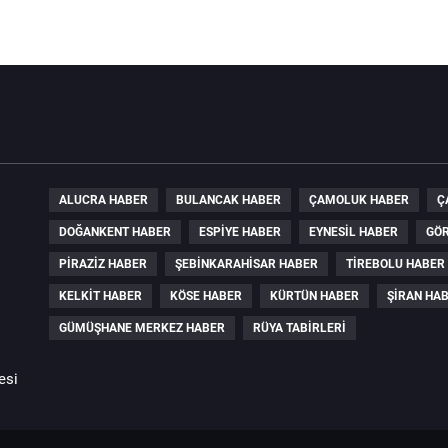
ALUCRA HABER
BULANCAK HABER
ÇAMOLUK HABER
Ç
DOĞANKENT HABER
ESPIYE HABER
EYNESIL HABER
GÖR
PIRAZIZ HABER
ŞEBINKARAHISAR HABER
TIREBOLU HABER
KELKIT HABER
KÖSE HABER
KÜRTÜN HABER
ŞIRAN HA
GÜMÜŞHANE MERKEZ HABER
RÜYA TABIRLERI
esi