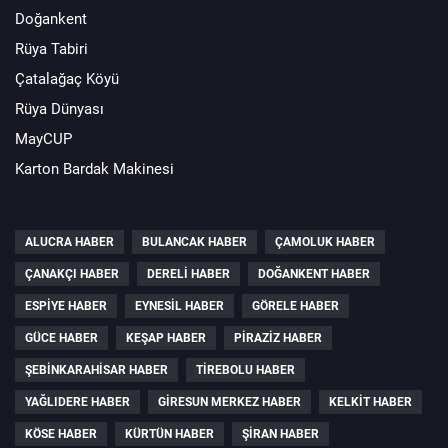
Doğankent
Rüya Tabiri
Çatalağaç Köyü
Rüya Dünyası
MayCUP
Karton Bardak Makinesi
ALUCRA HABER
BULANCAK HABER
ÇAMOLUK HABER
ÇANAKÇI HABER
DERELI HABER
DOĞANKENT HABER
ESPIYE HABER
EYNESIL HABER
GÖRELE HABER
GÜCE HABER
KEŞAP HABER
PIRAZIZ HABER
ŞEBINKARAHISAR HABER
TIREBOLU HABER
YAĞLIDERE HABER
GIRESUN MERKEZ HABER
KELKIT HABER
KÖSE HABER
KÜRTÜN HABER
ŞIRAN HABER