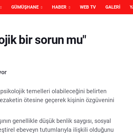
GÜMÜŞHANE
HABER
WEB TV
GALERI
Y
ojik bir sorun mu"
yor
psikolojik temelleri olabileceğini belirten
aketin ötesine geçerek kişinin özgüvenini
ının genellikle düşük benlik saygısı, sosyal
tirel ebeveyn tutumlarıyla ilişkili olduğunu