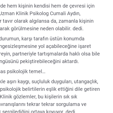
erde hem kişinin kendisi hem de çevresi için
Uzman Klinik Psikolog Cumali Aydın,
 tavır olarak algılansa da, zamanla kişinin
larak görülmesine neden olabilir. dedi.
u durumun, karşı tarafın üstün konumda
engesizleşmesine yol açabileceğine işaret
reyin, partneriyle tartışmalarda haklı olsa bile
öngüsünü pekiştirebileceğini aktardı.
sas psikolojik temel…
le aşırı kaygı, suçluluk duyguları, utangaçlık,
sikolojik belirtilerin eşlik ettiğini dile getiren
inik gözlemler, bu kişilerin sık sık
vranışlarını tekrar tekrar sorgulama ve
k sergilediğini ortaya koyuyor. dedi.