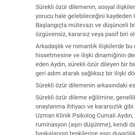
Sürekli özür dilemenin, sosyal ilişkil
yorucu hale gelebileceğini kaydeden 
Başlangıçta mütevazı ve düşünceli bir
özgüvensiz, kararsız veya pasif biri o
Arkadaşlık ve romantik ilişkilerde b
hissetmesine ve ilişki dinamiğinin d
eden Aydın, sürekli özür dileyen bir bi
geri adım atarak sağlıksız bir ilişki d
Sürekli özür dilemenin arkasındaki e
Sürekli özür dileme eğilimine, genellik
onaylanma ihtiyacı ve kararsızlık gibi p
Uzman Klinik Psikolog Cumali Aydın, Kl
ruminasyon (aşırı düşünme), kendi da
başkalarının tepkilerine aşırı duyarlılı