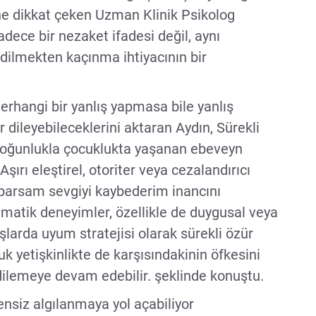
ceğine dikkat çeken Uzman Klinik Psikolog
ece bir nezaket ifadesi değil, aynı
ilmekten kaçınma ihtiyacının bir
 herhangi bir yanlış yapmasa bile yanlış
r dileyebileceklerini aktaran Aydın, Sürekli
çoğunlukla çocuklukta yaşanan ebeveyn
Aşırı eleştirel, otoriter veya cezalandırıcı
aparsam sevgiyi kaybederim inancını
avmatik deneyimler, özellikle de duygusal veya
aşlarda uyum stratejisi olarak sürekli özür
cuk yetişkinlikte de karşısındakinin öfkesini
r dilemeye devam edebilir. şeklinde konuştu.
nsiz algılanmaya yol açabiliyor