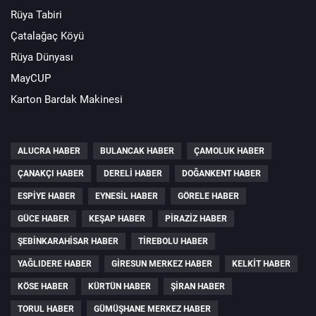
Rüya Tabiri
Çatalağaç Köyü
Rüya Dünyası
MayCUP
Karton Bardak Makinesi
ALUCRA HABER
BULANCAK HABER
ÇAMOLUK HABER
ÇANAKÇI HABER
DERELI HABER
DOĞANKENT HABER
ESPIYE HABER
EYNESIL HABER
GÖRELE HABER
GÜCE HABER
KEŞAP HABER
PIRAZIZ HABER
ŞEBINKARAHISAR HABER
TIREBOLU HABER
YAĞLIDERE HABER
GIRESUN MERKEZ HABER
KELKIT HABER
KÖSE HABER
KÜRTÜN HABER
ŞIRAN HABER
TORUL HABER
GÜMÜŞHANE MERKEZ HABER