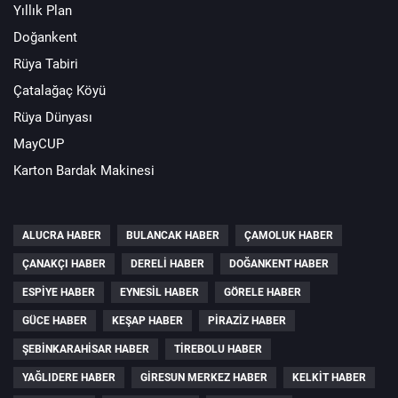
Yıllık Plan
Doğankent
Rüya Tabiri
Çatalağaç Köyü
Rüya Dünyası
MayCUP
Karton Bardak Makinesi
ALUCRA HABER
BULANCAK HABER
ÇAMOLUK HABER
ÇANAKÇI HABER
DERELI HABER
DOĞANKENT HABER
ESPIYE HABER
EYNESIL HABER
GÖRELE HABER
GÜCE HABER
KEŞAP HABER
PIRAZIZ HABER
ŞEBINKARAHISAR HABER
TIREBOLU HABER
YAĞLIDERE HABER
GIRESUN MERKEZ HABER
KELKIT HABER