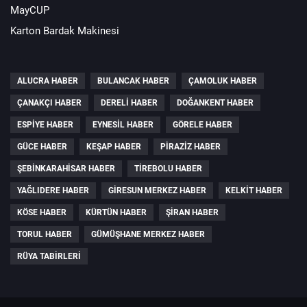
MayCUP
Karton Bardak Makinesi
ALUCRA HABER
BULANCAK HABER
ÇAMOLUK HABER
ÇANAKÇI HABER
DERELI HABER
DOĞANKENT HABER
ESPIYE HABER
EYNESIL HABER
GÖRELE HABER
GÜCE HABER
KEŞAP HABER
PIRAZIZ HABER
ŞEBINKARAHISAR HABER
TIREBOLU HABER
YAĞLIDERE HABER
GIRESUN MERKEZ HABER
KELKIT HABER
KÖSE HABER
KÜRTÜN HABER
ŞIRAN HABER
TORUL HABER
GÜMÜŞHANE MERKEZ HABER
RÜYA TABIRLERI