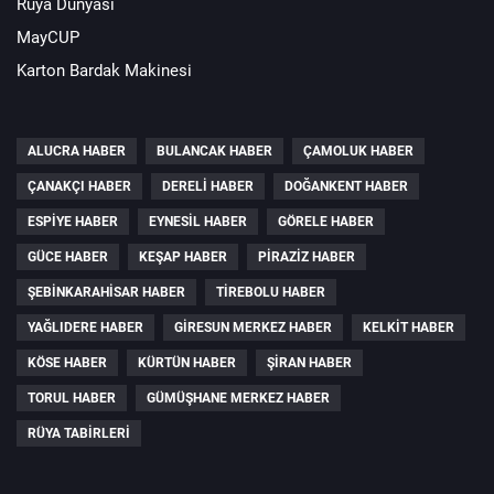
Rüya Dünyası
MayCUP
Karton Bardak Makinesi
ALUCRA HABER
BULANCAK HABER
ÇAMOLUK HABER
ÇANAKÇI HABER
DERELI HABER
DOĞANKENT HABER
ESPIYE HABER
EYNESIL HABER
GÖRELE HABER
GÜCE HABER
KEŞAP HABER
PIRAZIZ HABER
ŞEBINKARAHISAR HABER
TIREBOLU HABER
YAĞLIDERE HABER
GIRESUN MERKEZ HABER
KELKIT HABER
KÖSE HABER
KÜRTÜN HABER
ŞIRAN HABER
TORUL HABER
GÜMÜŞHANE MERKEZ HABER
RÜYA TABIRLERI