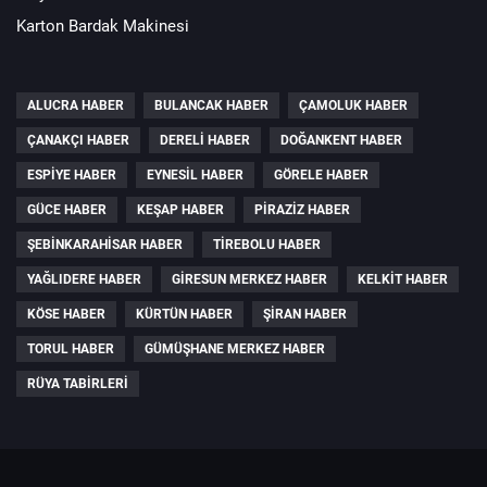
Karton Bardak Makinesi
ALUCRA HABER
BULANCAK HABER
ÇAMOLUK HABER
ÇANAKÇI HABER
DERELI HABER
DOĞANKENT HABER
ESPIYE HABER
EYNESIL HABER
GÖRELE HABER
GÜCE HABER
KEŞAP HABER
PIRAZIZ HABER
ŞEBINKARAHISAR HABER
TIREBOLU HABER
YAĞLIDERE HABER
GIRESUN MERKEZ HABER
KELKIT HABER
KÖSE HABER
KÜRTÜN HABER
ŞIRAN HABER
TORUL HABER
GÜMÜŞHANE MERKEZ HABER
RÜYA TABIRLERI