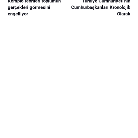
Komplo teorileri toplumun
Türkiye Cumhuriyeti'nin
gerçekleri görmesini
Cumhurbaşkanları Kronolojik
engelliyor
Olarak