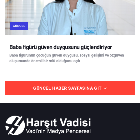
GÜNCEL
Baba figürü güven duygusunu güçlendiriyor
Baba figürünün çocuğun güven duygusu, sosyal gelişimi ve özgüven
oluşumunda önemli bir rolü olduğunu açık
GÜNCEL HABER SAYFASINA GIT