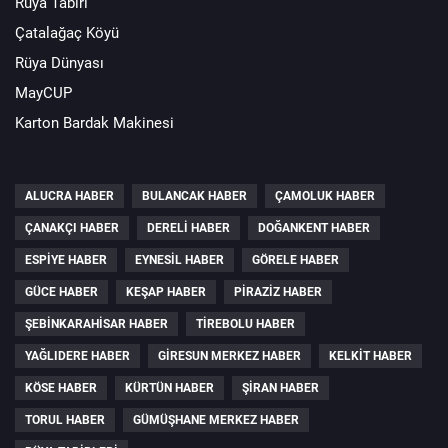
Rüya Tabiri
Çatalağaç Köyü
Rüya Dünyası
MayCUP
Karton Bardak Makinesi
ALUCRA HABER
BULANCAK HABER
ÇAMOLUK HABER
ÇANAKÇI HABER
DERELI HABER
DOĞANKENT HABER
ESPIYE HABER
EYNESIL HABER
GÖRELE HABER
GÜCE HABER
KEŞAP HABER
PIRAZIZ HABER
ŞEBINKARAHISAR HABER
TIREBOLU HABER
YAĞLIDERE HABER
GIRESUN MERKEZ HABER
KELKIT HABER
KÖSE HABER
KÜRTÜN HABER
ŞIRAN HABER
TORUL HABER
GÜMÜŞHANE MERKEZ HABER