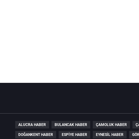
ALUCRA HABER
BULANCAK HABER
ÇAMOLUK HABER
Ç
DOĞANKENT HABER
ESPIYE HABER
EYNESIL HABER
GÖR