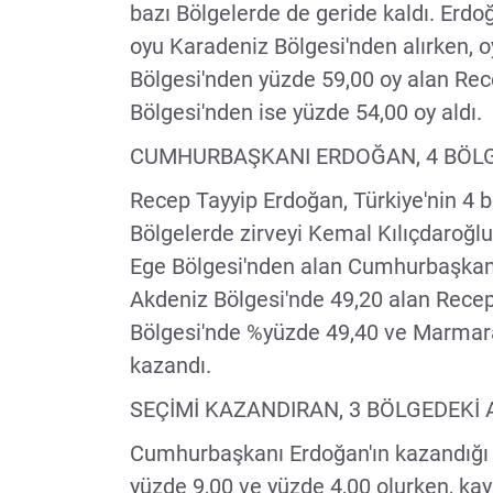
bazı Bölgelerde de geride kaldı. Erd
oyu Karadeniz Bölgesi'nden alırken, o
Bölgesi'nden yüzde 59,00 oy alan Re
Bölgesi'nden ise yüzde 54,00 oy aldı.
CUMHURBAŞKANI ERDOĞAN, 4 BÖLGE
Recep Tayyip Erdoğan, Türkiye'nin 4 
Bölgelerde zirveyi Kemal Kılıçdaroğlu
Ege Bölgesi'nden alan Cumhurbaşkanı 
Akdeniz Bölgesi'nde 49,20 alan Rece
Bölgesi'nde %yüzde 49,40 ve Marmara
kazandı.
SEÇİMİ KAZANDIRAN, 3 BÖLGEDEKİ 
Cumhurbaşkanı Erdoğan'ın kazandığı 3 
yüzde 9,00 ve yüzde 4,00 olurken, kayb