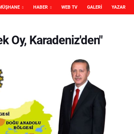
MÜŞHANE
HABER
WEB TV
GALERI
YAZAR
k Oy, Karadeniz'den"