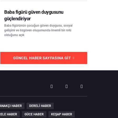
Baba figürü güven duygusunu
güçlendiriyor
Baba figürünün çocuğun güven duygusu, sosyal
gelişimi ve özgüven oluşumunda önemli bir rolü
olduğunu açık
GÜNCEL HABER SAYFASINA GIT
ANAKÇI HABER
DERELI HABER
ELE HABER
GÜCE HABER
KEŞAP HABER