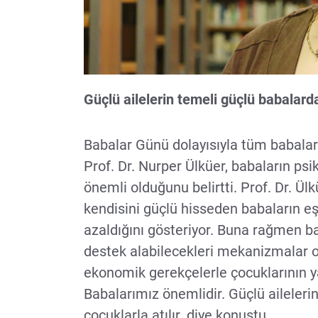
Güçlü ailelerin temeli güçlü babalard
Babalar Günü dolayısıyla tüm babala
Prof. Dr. Nurper Ülküer, babaların psik
önemli olduğunu belirtti. Prof. Dr. Ülkü
kendisini güçlü hisseden babaların e
azaldığını gösteriyor. Buna rağmen ba
destek alabilecekleri mekanizmalar ol
ekonomik gerekçelerle çocuklarının y
Babalarımız önemlidir. Güçlü aileleri
çocuklarla atılır. diye konuştu.