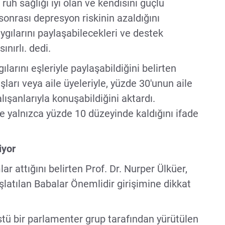
 ruh sağlığı iyi olan ve kendisini güçlü
onrası depresyon riskinin azaldığını
gılarını paylaşabilecekleri ve destek
nırlı. dedi.
larını eşleriyle paylaşabildiğini belirten
şları veya aile üyeleriyle, yüzde 30'unun aile
lışanlarıyla konuşabildiğini aktardı.
se yalnızca yüzde 10 düzeyinde kaldığını ifade
iyor
r attığını belirten Prof. Dr. Nurper Ülküer,
latılan Babalar Önemlidir girişimine dikkat
 üstü bir parlamenter grup tarafından yürütülen