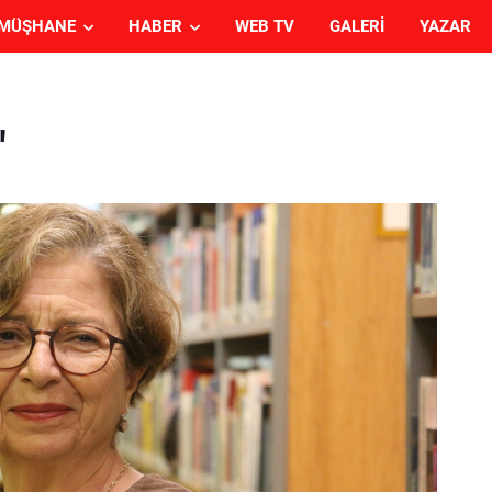
MÜŞHANE
HABER
WEB TV
GALERI
YAZAR
"