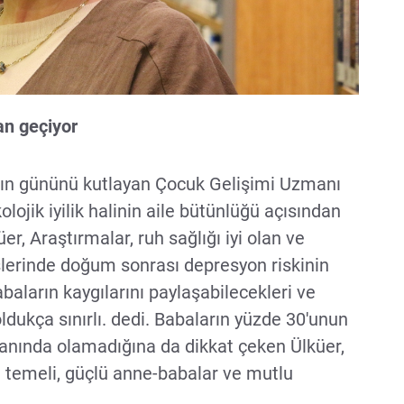
an geçiyor
rın gününü kutlayan Çocuk Gelişimi Uzmanı
olojik iyilik halinin aile bütünlüğü açısından
er, Araştırmalar, ruh sağlığı iyi olan ve
şlerinde doğum sonrası depresyon riskinin
baların kaygılarını paylaşabilecekleri ve
dukça sınırlı. dedi. Babaların yüzde 30'unun
anında olamadığına da dikkat çeken Ülküer,
n temeli, güçlü anne-babalar ve mutlu