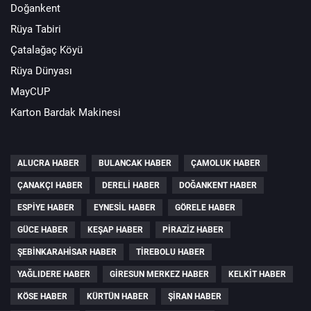
Doğankent
Rüya Tabiri
Çatalağaç Köyü
Rüya Dünyası
MayCUP
Karton Bardak Makinesi
ALUCRA HABER
BULANCAK HABER
ÇAMOLUK HABER
ÇANAKÇI HABER
DERELI HABER
DOĞANKENT HABER
ESPIYE HABER
EYNESIL HABER
GÖRELE HABER
GÜCE HABER
KEŞAP HABER
PIRAZIZ HABER
ŞEBINKARAHISAR HABER
TIREBOLU HABER
YAĞLIDERE HABER
GIRESUN MERKEZ HABER
KELKIT HABER
KÖSE HABER
KÜRTÜN HABER
ŞIRAN HABER