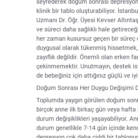
seyrederek doğum sonrası depresyon 
klinik bir tablo oluşturabiliyor. İstan
Uzmanı Dr. Öğr. Üyesi Kevser Altıntaş, b
ve süreci daha sağlıklı hale getireceği
her zaman kusursuz geçen bir süreç
duygusal olarak tükenmiş hissetmek,
zayıflık değildir. Önemli olan erken 
çekinmemektir. Unutmayın, destek ist
de bebeğiniz için attığınız güçlü ve iyil
Doğum Sonrası Her Duygu Değişimi 
Toplumda yaygın görülen doğum son
birçok anne ilk birkaç gün veya hafta
durum değişiklikleri yaşayabiliyor. An
durum genellikle 7-14 gün içinde ken
depresyon çok daha ciddi bir tablonun