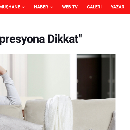
MÜŞHANE
HABER
WEB TV
GALERI
YAZAR
presyona Dikkat"