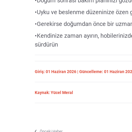
•Doğum sonrası bakım planınızı gözd
•Uyku ve beslenme düzeninize özen g
•Gerekirse doğumdan önce bir uzman
•Kendinize zaman ayırın, hobileriniz
sürdürün
Giriş: 01 Haziran 2026 | Güncelleme: 01 Haziran 20
Kaynak: Yücel Meral
Önceki Haber