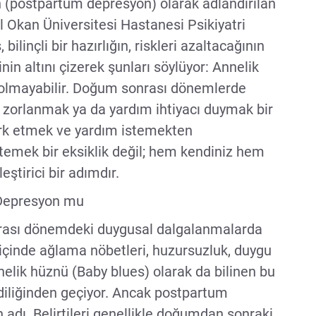
(postpartum depresyon) olarak adlandırılan
bul Okan Üniversitesi Hastanesi Psikiyatri
ilinçli bir hazırlığın, riskleri azaltacağının
nin altını çizerek şunları söylüyor: Annelik
 olmayabilir. Doğum sonrası dönemlerde
 zorlanmak ya da yardım ihtiyacı duymak bir
fark etmek ve yardım istemekten
emek bir eksiklik değil; hem kendiniz hem
eştirici bir adımdır.
Depresyon mu
rası dönemdeki duygusal dalgalanmalarda
 içinde ağlama nöbetleri, huzursuzluk, duygu
nelik hüznü (Baby blues) olarak da bilinen bu
diliğinden geçiyor. Ancak postpartum
 adı. Belirtileri genellikle doğumdan sonraki