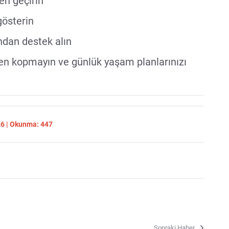
en geçirin
österin
dan destek alın
den kopmayın ve günlük yaşam planlarınızı
26 | Okunma: 447
Sonraki Haber