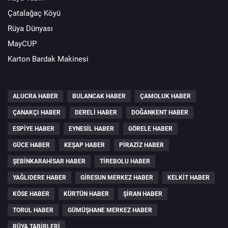
Çatalağaç Köyü
Rüya Dünyası
MayCUP
Karton Bardak Makinesi
ALUCRA HABER
BULANCAK HABER
ÇAMOLUK HABER
ÇANAKÇI HABER
DERELI HABER
DOĞANKENT HABER
ESPIYE HABER
EYNESIL HABER
GÖRELE HABER
GÜCE HABER
KEŞAP HABER
PIRAZIZ HABER
ŞEBINKARAHISAR HABER
TIREBOLU HABER
YAĞLIDERE HABER
GIRESUN MERKEZ HABER
KELKIT HABER
KÖSE HABER
KÜRTÜN HABER
ŞIRAN HABER
TORUL HABER
GÜMÜŞHANE MERKEZ HABER
RÜYA TABIRLERI