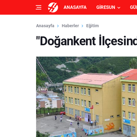
ANASAYFA
GIRESUN
GÜ
Anasayfa
Haberler
Eğitim
"Doğankent İlçesinde