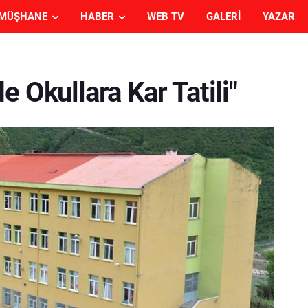
MÜŞHANE
HABER
WEB TV
GALERI
YAZAR
 Okullara Kar Tatili"