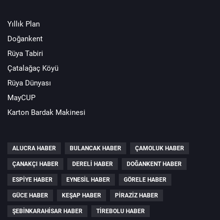
Yıllık Plan
Doğankent
Rüya Tabiri
Çatalağaç Köyü
Rüya Dünyası
MayCUP
Karton Bardak Makinesi
ALUCRA HABER
BULANCAK HABER
ÇAMOLUK HABER
ÇANAKÇI HABER
DERELI HABER
DOĞANKENT HABER
ESPIYE HABER
EYNESIL HABER
GÖRELE HABER
GÜCE HABER
KEŞAP HABER
PIRAZIZ HABER
ŞEBINKARAHISAR HABER
TIREBOLU HABER