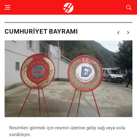
CUMHURIYET BAYRAMI
Resimleri görmek için resmin üzerine gelip sağ veya sola
sürükleyin.