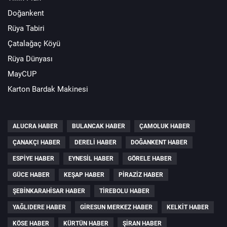
Doğankent
Rüya Tabiri
Çatalağaç Köyü
Rüya Dünyası
MayCUP
Karton Bardak Makinesi
ALUCRA HABER
BULANCAK HABER
ÇAMOLUK HABER
ÇANAKÇI HABER
DERELI HABER
DOĞANKENT HABER
ESPIYE HABER
EYNESIL HABER
GÖRELE HABER
GÜCE HABER
KEŞAP HABER
PIRAZIZ HABER
ŞEBINKARAHISAR HABER
TIREBOLU HABER
YAĞLIDERE HABER
GIRESUN MERKEZ HABER
KELKIT HABER
KÖSE HABER
KÜRTÜN HABER
ŞIRAN HABER