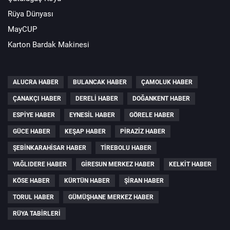
Rüya Dünyası
MayCUP
Karton Bardak Makinesi
ALUCRA HABER
BULANCAK HABER
ÇAMOLUK HABER
ÇANAKÇI HABER
DERELI HABER
DOĞANKENT HABER
ESPIYE HABER
EYNESIL HABER
GÖRELE HABER
GÜCE HABER
KEŞAP HABER
PIRAZIZ HABER
ŞEBINKARAHISAR HABER
TIREBOLU HABER
YAĞLIDERE HABER
GIRESUN MERKEZ HABER
KELKIT HABER
KÖSE HABER
KÜRTÜN HABER
ŞIRAN HABER
TORUL HABER
GÜMÜŞHANE MERKEZ HABER
RÜYA TABIRLERI